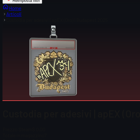
Reimposta filtri
Home
Articoli
Custodia per adesivi | apEX (Oro) | Budapest 2025
Custodia per adesivi | apEX (Or
Prezzo Steam
$ 0.00
Totale in magazzino
7