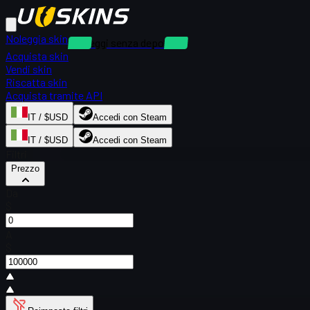
Noleggia skin
Noleggi senza deposito
Acquista skin
Vendi skin
Riscatta skin
Acquista tramite API
IT / $USD
Accedi con Steam
IT / $USD
Accedi con Steam
Filtri
Prezzo
Da
$
A
$