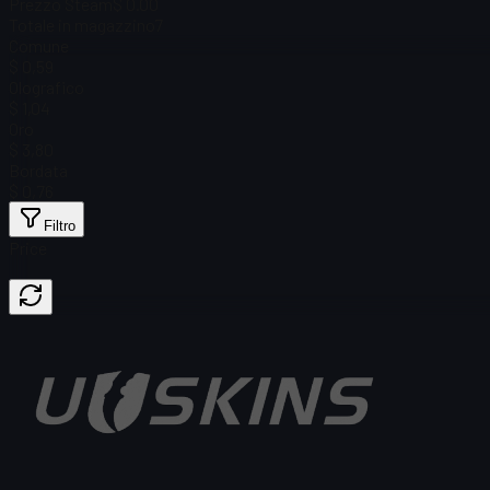
Prezzo Steam
$ 0.00
Totale in magazzino
7
Comune
$ 0,59
Olografico
$ 1,04
Oro
$ 3,80
Bordata
$ 0,76
Filtro
Price