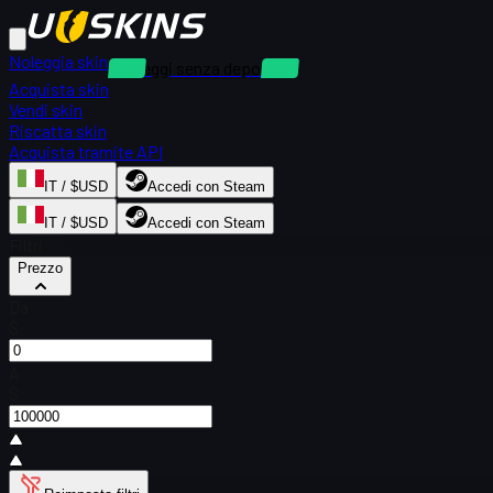
Noleggia skin
Noleggi senza deposito
Acquista skin
Vendi skin
Riscatta skin
Acquista tramite API
IT / $USD
Accedi con Steam
IT / $USD
Accedi con Steam
Filtri
Prezzo
Da
$
A
$