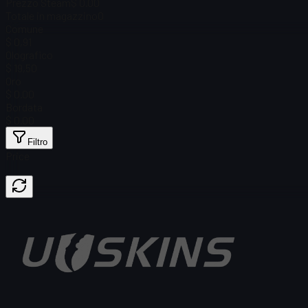
Prezzo Steam
$ 0.00
Totale in magazzino
0
Comune
$ 0,91
Olografico
$ 19,50
Oro
$ 0.00
Bordata
$ 0.00
Filtro
Price