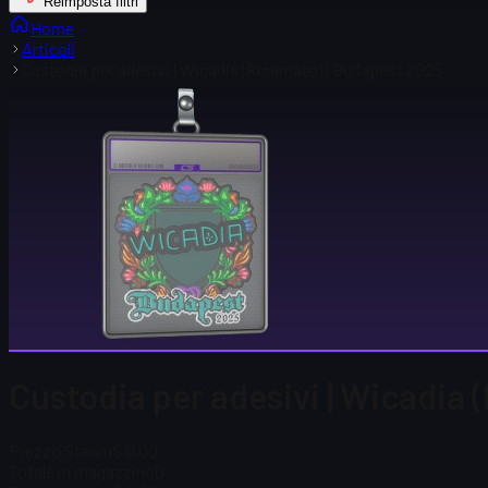
Reimposta filtri
Home
Articoli
Custodia per adesivi | Wicadia (Ricamato) | Budapest 2025
Custodia per adesivi | Wicadia
Prezzo Steam
$ 0.00
Totale in magazzino
0