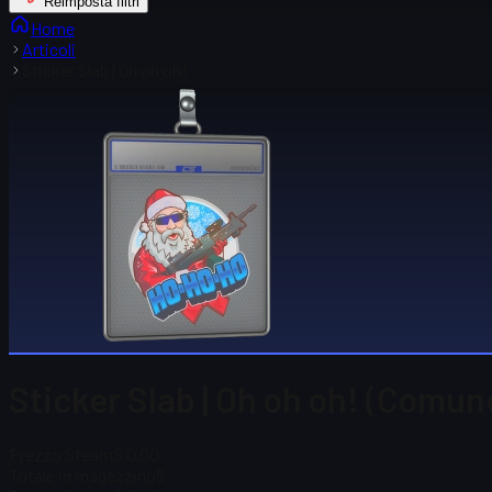
Reimposta filtri
Home
Articoli
Sticker Slab | Oh oh oh!
Sticker Slab | Oh oh oh! (Comun
Prezzo Steam
$ 0.00
Totale in magazzino
5