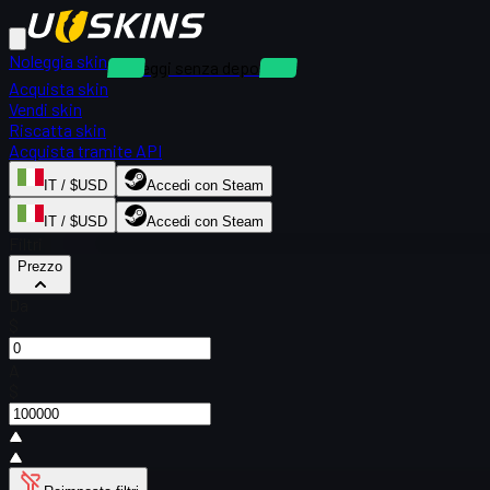
Noleggia skin
Noleggi senza deposito
Acquista skin
Vendi skin
Riscatta skin
Acquista tramite API
IT / $USD
Accedi con Steam
IT / $USD
Accedi con Steam
Filtri
Prezzo
Da
$
A
$