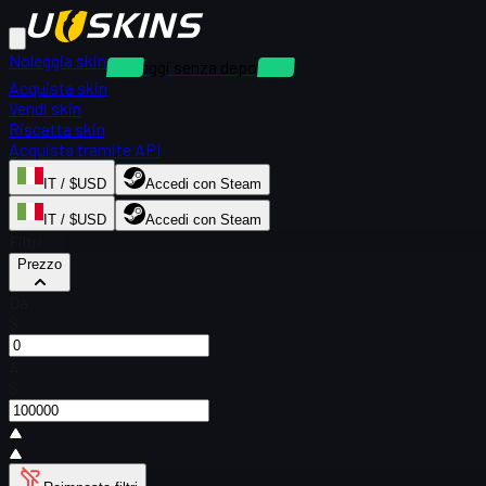
Noleggia skin
Noleggi senza deposito
Acquista skin
Vendi skin
Riscatta skin
Acquista tramite API
IT / $USD
Accedi con Steam
IT / $USD
Accedi con Steam
Filtri
Prezzo
Da
$
A
$