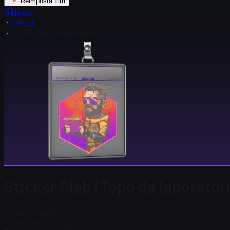
Reimposta filtri
Home
Articoli
Sticker Slab | Topo da laboratorio (Olografico)
Sticker Slab | Topo da laborator
Prezzo Steam
$ 0.00
Totale in magazzino
5