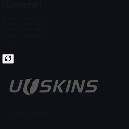
(Comune)
Prezzo Steam
$ 0,60
Totale in magazzino
23
Prezzo Steam
$ 0,60
Totale in magazzino
23
$ 0,43
Price
Nessun articolo trovato