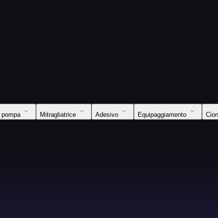
a pompa
Mitragliatrice
Adesivo
Equipaggiamento
Cion