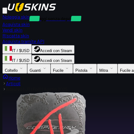
Noleggia skin
Noleggi senza deposito
Acquista skin
Vendi skin
Riscatta skin
Acquista tramite API
IT / $USD
Accedi con Steam
IT / $USD
Accedi con Steam
Coltello
Guanti
Fucile
Pistola
Mitra
Fucile 
Home
Articoli
Adesivo | JT (Foil) | Austin 2025