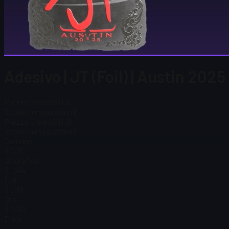
Adesivo | JT (Foil) | Austin 2025
Prezzo Steam
$ 0,15
Totale in magazzino
11
Prezzo Steam
$ 0,15
Totale in magazzino
11
Comune
$ 0,16
Olografico
$ 0,64
Foil
$ 0,16
Oro
$ 2,60
Price