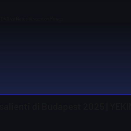
INDAR vs Natus Vincere on Mirage
 salienti di Budapest 2025 | YE