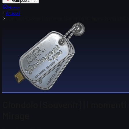
Reimposta filtri
Home
Articoli
Ciondolo (Souvenir) | I momenti salienti di Budapest 2025 | YEK
Ciondolo (Souvenir) | I momenti
Mirage