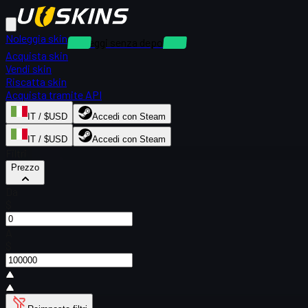
Noleggia skin
Noleggi senza deposito
Acquista skin
Vendi skin
Riscatta skin
Acquista tramite API
IT / $USD
Accedi con Steam
IT / $USD
Accedi con Steam
Filtri
Prezzo
Da
$
A
$