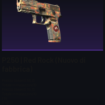
P250 | Red Rock (Nuovo di
fabbrica)
Prezzo Steam
$ 55,13
Totale in magazzino
10
Prezzo Steam
$ 55,13
Totale in magazzino
10
FN
$ 43,31