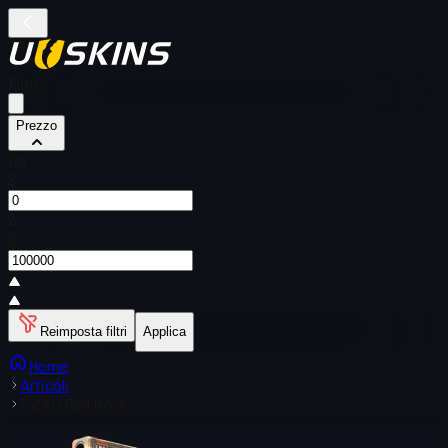
Filtri
Prezzo
Da
$
A
$
Reimposta filtri
Applica
Home
Articoli
P250 | Red Rock