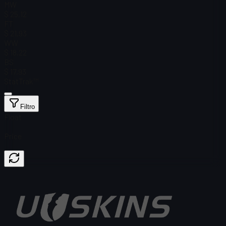
MW
$ 25,12
FT
$ 21,93
WW
$ 18,22
BS
$ 17,93
StatTrak™
Filtro
Float
Price