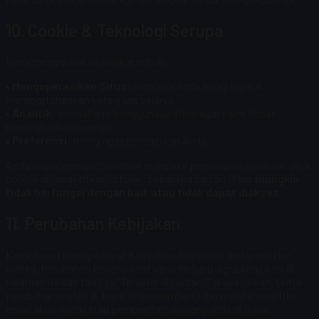
10. Cookie & Teknologi Serupa
Kami menggunakan cookie untuk:
• Mengoperasikan Situs:
menjaga Anda tetap login &
mempertahankan keranjang belanja.
• Analitik:
memahami penggunaan situs agar kami dapat
meningkatkan layanan.
• Preferensi:
mengingat pengaturan Anda.
Anda dapat mengontrol cookie melalui pengaturan browser. Jika
cookie dinonaktifkan/ditolak, beberapa bagian Situs
mungkin
tidak berfungsi dengan baik atau tidak dapat diakses
.
11. Perubahan Kebijakan
Kami dapat memperbarui Kebijakan Privasi ini dari waktu ke
waktu. Perubahan berlaku saat versi terbaru dipublikasikan di
halaman ini dan tanggal "Terakhir diperbarui" disesuaikan. Untuk
perubahan material, kami akan memberi tahu melalui email (ke
email akun Anda) atau pemberitahuan yang jelas di Situs.