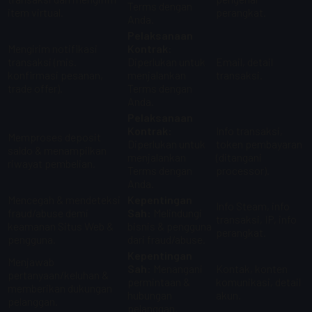
Terms dengan
item virtual.
perangkat.
Anda.
Pelaksanaan
Mengirim notifikasi
Kontrak:
transaksi (mis.
Diperlukan untuk
Email, detail
konfirmasi pesanan,
menjalankan
transaksi.
trade offer).
Terms dengan
Anda.
Pelaksanaan
Kontrak:
Info transaksi,
Memproses deposit
Diperlukan untuk
token pembayaran
saldo & menampilkan
menjalankan
(ditangani
riwayat pembelian.
Terms dengan
processor).
Anda.
Mencegah & mendeteksi
Kepentingan
Info Steam, info
fraud/abuse demi
Sah:
Melindungi
transaksi, IP, info
keamanan Situs Web &
bisnis & pengguna
perangkat.
pengguna.
dari fraud/abuse.
Kepentingan
Menjawab
Sah:
Menangani
Kontak, konten
pertanyaan/keluhan &
permintaan &
komunikasi, detail
memberikan dukungan
hubungan
akun.
pelanggan.
pelanggan.