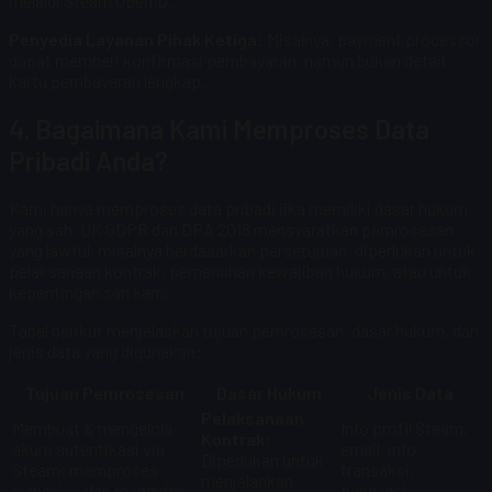
melalui Steam OpenID.
Penyedia Layanan Pihak Ketiga:
Misalnya, payment processor
dapat memberi konfirmasi pembayaran, namun bukan detail
kartu pembayaran lengkap.
4. Bagaimana Kami Memproses Data
Pribadi Anda?
Kami hanya memproses data pribadi jika memiliki dasar hukum
yang sah. UK GDPR dan DPA 2018 mensyaratkan pemrosesan
yang lawful, misalnya berdasarkan persetujuan, diperlukan untuk
pelaksanaan kontrak, pemenuhan kewajiban hukum, atau untuk
kepentingan sah kami.
Tabel berikut menjelaskan tujuan pemrosesan, dasar hukum, dan
jenis data yang digunakan:
Tujuan Pemrosesan
Dasar Hukum
Jenis Data
Pelaksanaan
Membuat & mengelola
Info profil Steam,
Kontrak:
akun; autentikasi via
email, info
Diperlukan untuk
Steam; memproses
transaksi,
menjalankan
transaksi dan mengirim
pengenal