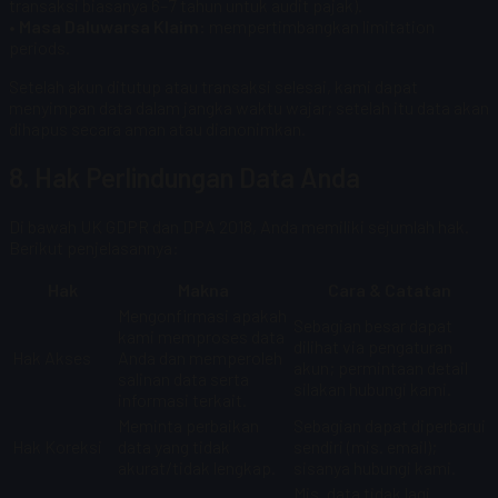
transaksi biasanya 6–7 tahun untuk audit pajak).
• Masa Daluwarsa Klaim:
mempertimbangkan limitation
periods.
Setelah akun ditutup atau transaksi selesai, kami dapat
menyimpan data dalam jangka waktu wajar; setelah itu data akan
dihapus secara aman atau dianonimkan.
8. Hak Perlindungan Data Anda
Di bawah UK GDPR dan DPA 2018, Anda memiliki sejumlah hak.
Berikut penjelasannya:
Hak
Makna
Cara & Catatan
Mengonfirmasi apakah
Sebagian besar dapat
kami memproses data
dilihat via pengaturan
Hak Akses
Anda dan memperoleh
akun; permintaan detail
salinan data serta
silakan hubungi kami.
informasi terkait.
Meminta perbaikan
Sebagian dapat diperbarui
Hak Koreksi
data yang tidak
sendiri (mis. email);
akurat/tidak lengkap.
sisanya hubungi kami.
Mis. data tidak lagi