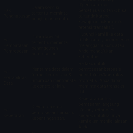
diperlukan atau
Dalam kondisi
Hak
persetujuan ditarik; bisa
tertentu, meminta
Penghapusan
tertunda karena
penghapusan data.
kewajiban hukum (mis.
retensi transaksi).
Hubungi kami jika data
Dalam kondisi
Hak
tidak akurat, pemrosesan
tertentu, meminta
Pembatasan
melanggar hukum, atau
penangguhan
Pemrosesan
Anda mengajukan
pemrosesan.
keberatan.
Berlaku untuk
Menerima data dalam
pemrosesan berbasis
Hak
format terstruktur &
persetujuan/kontrak &
Portabilitas
umum dan mentransfer
otomatis; Anda dapat
Data
ke controller lain.
meminta data transaksi,
dsb.
Keberatan untuk
pemasaran langsung
Keberatan atas
Hak
biasanya diproses
pemrosesan berbasis
Keberatan
segera; untuk lainnya
kepentingan sah.
kami akan menilai alasan
Anda.