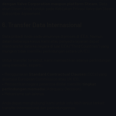
dengan Valve Corporation maupun platform Steam
. Data
akun Steam Anda tunduk pada Kebijakan Privasi Valve dan Steam
Subscriber Agreement.
6. Transfer Data Internasional
Data pribadi Anda pada umumnya diproses di EEA. Namun,
dalam beberapa kasus kami atau penyedia layanan dapat
mentransfer data ke negara di luar EEA ("Third Countries") yang
mungkin tidak memiliki perlindungan setara UK/EU.
Untuk transfer tersebut, kami memastikan adanya perlindungan
yang memadai, seperti:
• Menggunakan
Standard Contractual Clauses
(SCCs) yang
disetujui European Commission atau UK ICO.
• Memastikan negara penerima dinilai memiliki
tingkat
perlindungan memadai
(Adequacy Decision).
• Mekanisme sah lainnya.
Anda dapat menghubungi kami untuk info lebih lanjut terkait
transfer internasional dan perlindungannya.