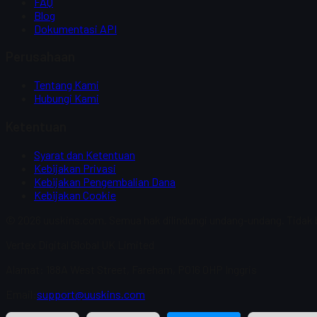
FAQ
Blog
Dokumentasi API
Perusahaan
Tentang Kami
Hubungi Kami
Ketentuan
Syarat dan Ketentuan
Kebijakan Privasi
Kebijakan Pengembalian Dana
Kebijakan Cookie
© 2026 uuskins.com. Semua hak dilindungi undang-undang. Tidak be
Vertex Digital Global UK Limited
Alamat: 188A West Street, Fareham, PO16 0HP Inggris
Email:
support@uuskins.com