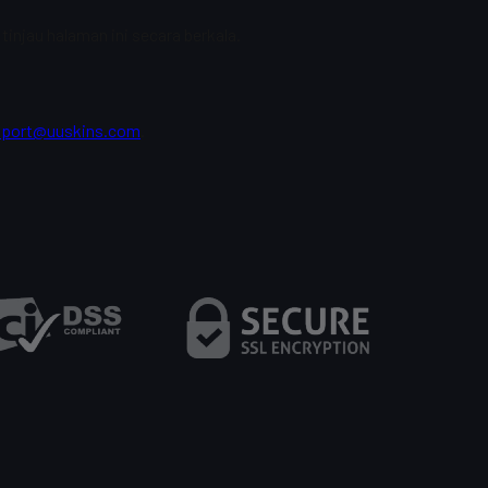
tinjau halaman ini secara berkala.
pport@uuskins.com
.