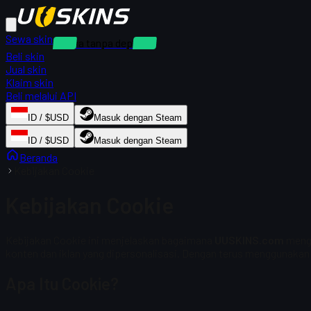
Sewa skin
Sewa tanpa deposit
Beli skin
Jual skin
Klaim skin
Beli melalui API
ID / $USD
Masuk dengan Steam
ID / $USD
Masuk dengan Steam
Beranda
Kebijakan Cookie
Kebijakan Cookie
Kebijakan Cookie ini menjelaskan bagaimana
UUSKINS.com
mengg
konten dan iklan yang dipersonalisasi. Dengan terus menggunakan 
Apa Itu Cookie?