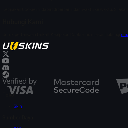
Kebijakan Cookie ini dapat diperbarui dari waktu ke waktu. Silakan 
Hubungi Kami
Untuk pertanyaan terkait Kebijakan Cookie ini, silakan hubungi
su
Toko
Skin
Sumber Daya