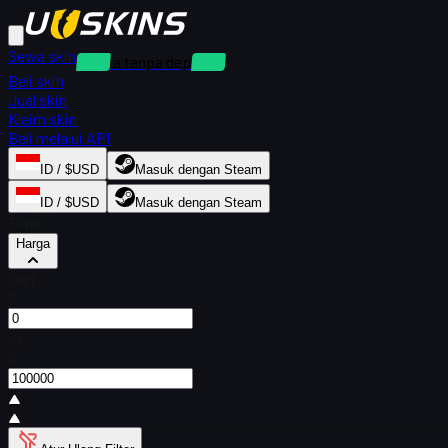
Sewa skin
Sewa tanpa deposit
Beli skin
Jual skin
Klaim skin
Beli melalui API
ID / $USD
Masuk dengan Steam
ID / $USD
Masuk dengan Steam
Filter
Harga
Dari
$
Ke
$