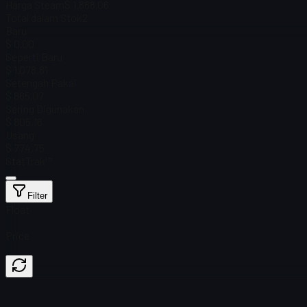
Harga Steam
$ 1.888,06
Total dalam Stok
2
Baru
$ 0.00
Seperti Baru
$ 1.078,81
Setengah Pakai
$ 865,07
Sering Digunakan
$ 805,16
Usang
$ 774,75
StatTrak™
Filter
Float
Price