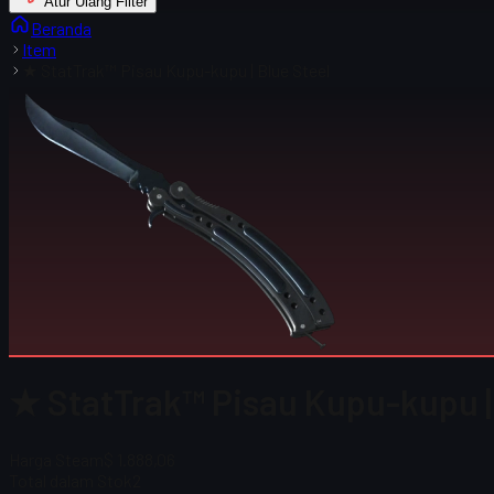
Atur Ulang Filter
Beranda
Item
★ StatTrak™ Pisau Kupu-kupu | Blue Steel
★ StatTrak™ Pisau Kupu-kupu | 
Harga Steam
$ 1.888,06
Total dalam Stok
2