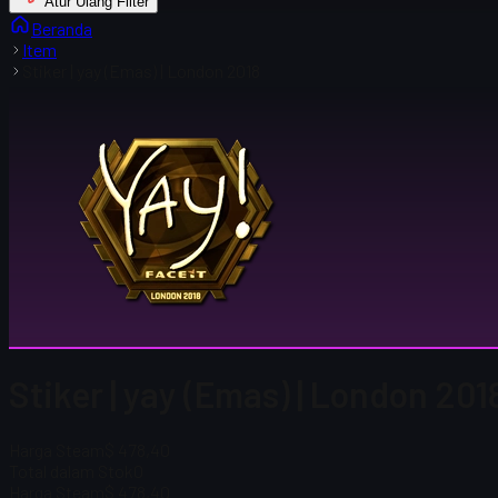
Atur Ulang Filter
Beranda
Item
Stiker | yay (Emas) | London 2018
Stiker | yay (Emas) | London 201
Harga Steam
$ 478,40
Total dalam Stok
0
Harga Steam
$ 478,40