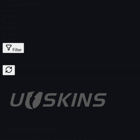
Total dalam Stok
0
Normal
$ 4,00
Perak
$ 11,46
Emas
$ 0.00
Filter
Price
Tidak ada item ditemukan
Gagal memuat
:
Failed to fetch product details