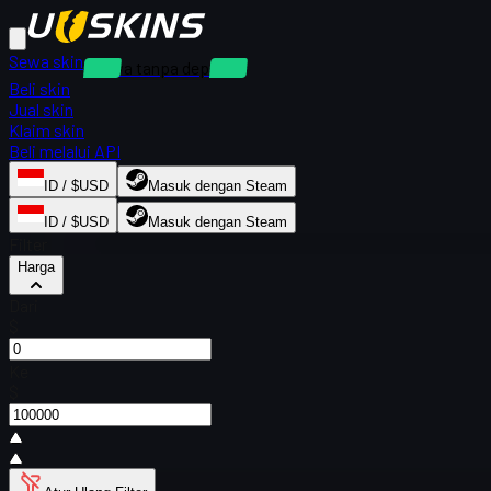
Sewa skin
Sewa tanpa deposit
Beli skin
Jual skin
Klaim skin
Beli melalui API
ID / $USD
Masuk dengan Steam
ID / $USD
Masuk dengan Steam
Filter
Harga
Dari
$
Ke
$