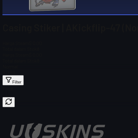
Casing Stiker | AKickflip-47 (N
Harga Steam
$ 0.00
Total dalam Stok
8
Harga Steam
$ 0.00
Total dalam Stok
8
Normal
$ 0,59
Filter
Price