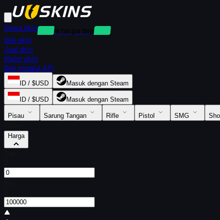
Sewa skin
Sewa tanpa deposit
Beli skin
Jual skin
Klaim skin
Beli melalui API
ID / $USD
Masuk dengan Steam
ID / $USD
Masuk dengan Steam
Pisau
Sarung Tangan
Rifle
Pistol
SMG
Sho
Filter
Harga
Dari
$
Ke
$