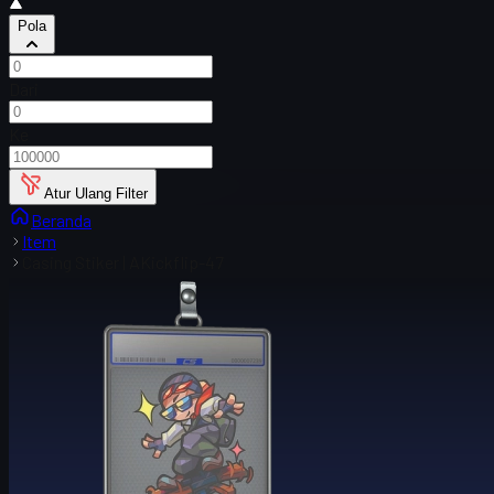
Pola
Dari
Ke
Atur Ulang Filter
Beranda
Item
Casing Stiker | AKickflip-47