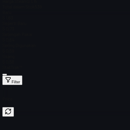
Harga Steam
$ 1,15
Total dalam Stok
539
Baru
$ 1,63
Seperti Baru
$ 0,73
Setengah Pakai
$ 0,64
Sering Digunakan
$ 0,59
Usang
$ 0,58
StatTrak™
Filter
Float
Price