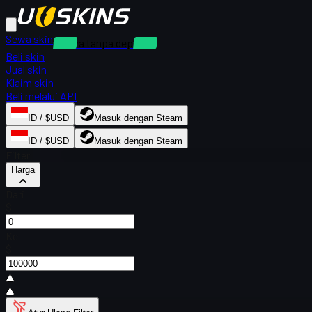
Sewa skin
Sewa tanpa deposit
Beli skin
Jual skin
Klaim skin
Beli melalui API
ID / $USD
Masuk dengan Steam
ID / $USD
Masuk dengan Steam
Filter
Harga
Dari
$
Ke
$