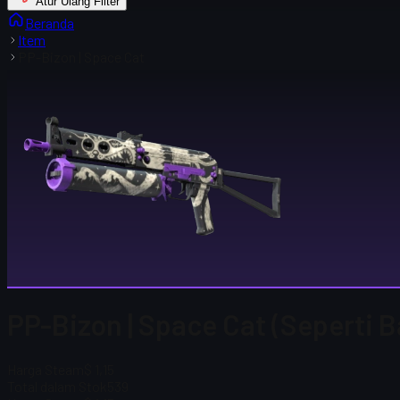
Atur Ulang Filter
Beranda
Item
PP-Bizon | Space Cat
PP-Bizon | Space Cat (Seperti B
Harga Steam
$ 1,15
Total dalam Stok
539