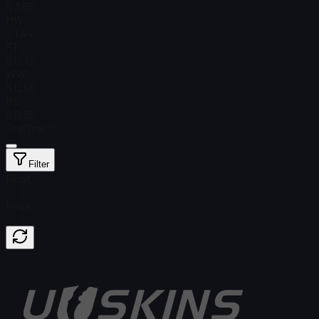
$ 3,65
MW
$ 1,44
FT
$ 0,72
WW
$ 0,56
BS
$ 0,35
StatTrak™
Filter
Float
Price