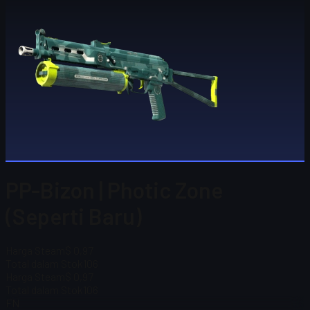
PP-Bizon | Photic Zone
(Seperti Baru)
Harga Steam
$ 0,97
Total dalam Stok
106
Harga Steam
$ 0,97
Total dalam Stok
106
FN