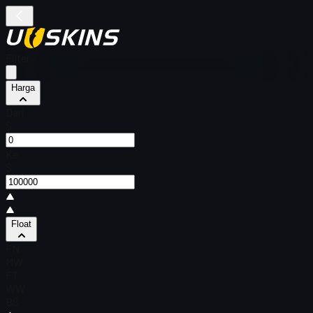
Filter
Harga
Dari
$
Ke
$
Float
FN
MW
FT
WW
BS