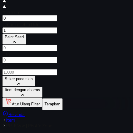
Minimum
Terlama Lebih Dulu
Paint Seed
Dari
Ke
Stiker pada skin
Item dengan charms
Atur Ulang Filter
Terapkan
Beranda
Item
PP-Bizon | Photic Zone