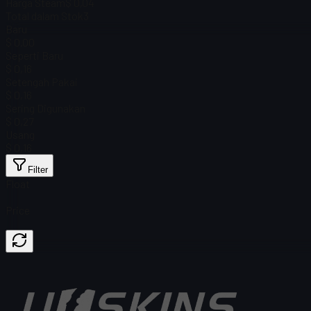
Harga Steam
$ 0,04
Total dalam Stok
3
Baru
$ 0.00
Seperti Baru
$ 0,16
Setengah Pakai
$ 0,16
Sering Digunakan
$ 0,27
Usang
$ 0,16
Filter
Float
Price