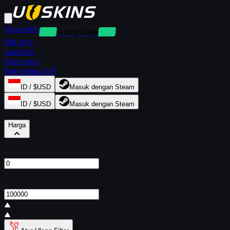
Sewa skin
Sewa tanpa deposit
Beli skin
Jual skin
Klaim skin
Beli melalui API
ID / $USD
Masuk dengan Steam
ID / $USD
Masuk dengan Steam
Filter
Harga
Dari
$
Ke
$