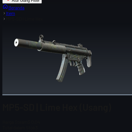
Atur Ulang Filter
Beranda
Item
MP5-SD | Lime Hex
MP5-SD | Lime Hex (Usang)
Harga Steam
$ 0,04
Total dalam Stok
3