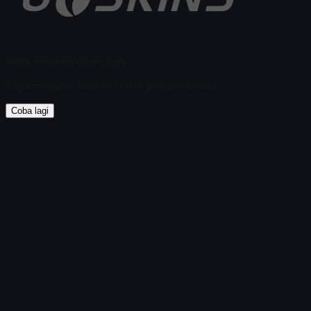
Tidak ada item ditemukan
Gagal memuat
:
Failed to fetch product details
Coba lagi