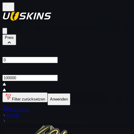
Filter
Preis
Von
$
Zu
$
Filter zurücksetzen
Anwenden
Startseite
Artikel
Aufkleber | felps (Gold) | Shanghai 2024