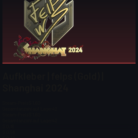
Aufkleber | felps (Gold) |
Shanghai 2024
Steam-Preis
$ 1,60
Gesamtanzahl auf Lager
42
Steam-Preis
$ 1,60
Gesamtanzahl auf Lager
42
$ 0,16
$ 0,58
$ 0,39