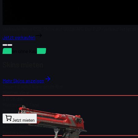
Verkaufe deine CS2-Skins auf UUSKINS. Der P2P-Verkauf ist jetzt 
Jetzt verkaufen
Mieten ohne Kaution
Skins mieten
Mehr Skins anzeigen
Desert Eagle | Alarmstufe Rot
Minimal Wear
$ 0,28
/day
Mietdauer:
8 Tage
Gesamt:
$ 2,24
Jetzt mieten
AK-47 | Kopfschuss
Factory New