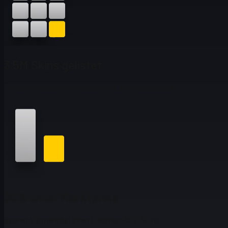
3.5M Skins gelistet
Finden Sie jeden Style passend zu Ihrer Ausrüstung
30% unter Marktpreis
Sparen Sie mehr bei Ihren Lieblings-CS2-Skins