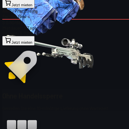
Jetzt mieten
AWP | Printstream
Factory New
$ 0,90
/day
Mietdauer:
8 Tage
Gesamt:
$ 7,20
Jetzt mieten
Ohne Handelssperre
Genießen Sie eine 10-minütige Lieferung ohne Wartezeit