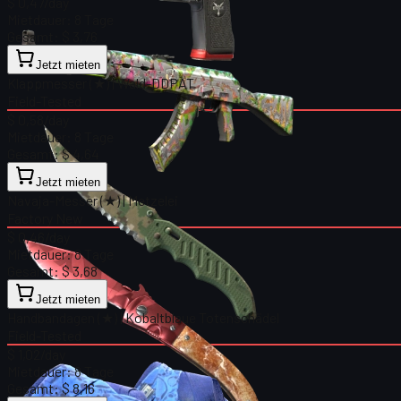
$ 0,47
/day
Mietdauer:
8 Tage
Gesamt:
$ 3,76
Jetzt mieten
Klappmesser (★) | Wald-DDPAT
Field-Tested
$ 0,58
/day
Mietdauer:
8 Tage
Gesamt:
$ 4,64
Jetzt mieten
Navaja-Messer (★) | Metzelei
Factory New
$ 0,46
/day
Mietdauer:
8 Tage
Gesamt:
$ 3,68
Jetzt mieten
Handbandagen (★) | Kobaltblaue Totenschädel
Field-Tested
$ 1,02
/day
Mietdauer:
8 Tage
Gesamt:
$ 8,16