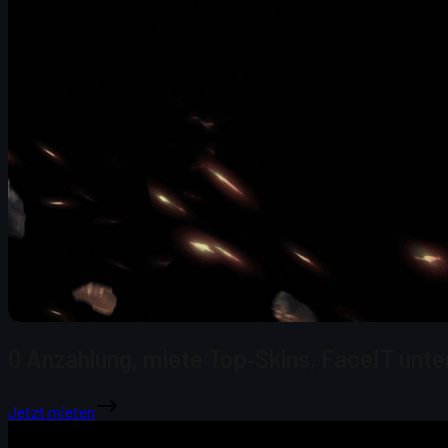
0 Anzahlung, miete Top‑Skins, FaceIT unte
Jetzt mieten