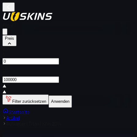
Filter
Preis
Von
$
Zu
$
Filter zurücksetzen
Anwenden
Startseite
Artikel
Aufkleber | Titan | Köln 2014