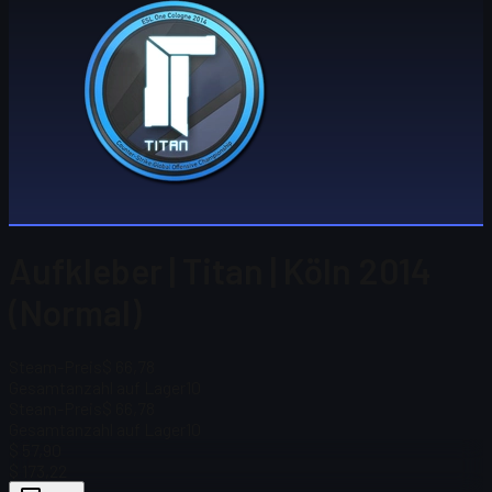
Aufkleber | Titan | Köln 2014
(Normal)
Steam-Preis
$ 66,78
Gesamtanzahl auf Lager
10
Steam-Preis
$ 66,78
Gesamtanzahl auf Lager
10
$ 57,90
$ 173,22