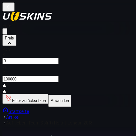
Filter
Preis
Von
$
Zu
$
Filter zurücksetzen
Anwenden
Startseite
Artikel
Aufkleber | Team Spirit (Holo) | London 2018