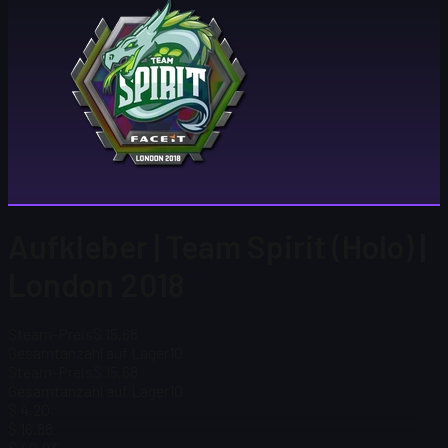
Aufkleber | Team Spirit (Holo) |
London 2018
Steam-Preis
$ 15,68
Gesamtanzahl auf Lager
10
Steam-Preis
$ 15,68
Gesamtanzahl auf Lager
10
$ 4,20
$ 16,88
$ 40,93