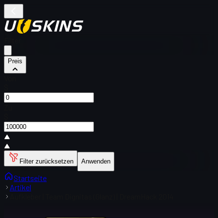
Filter
Preis
Von
$
Zu
$
Filter zurücksetzen
Anwenden
Startseite
Artikel
Aufkleber | Team Dignitas (Glanz) | DreamHack 2014