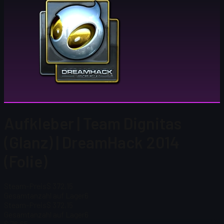
Aufkleber | Team Dignitas
(Glanz) | DreamHack 2014
(Folie)
Steam-Preis
$ 372,15
Gesamtanzahl auf Lager
6
Steam-Preis
$ 372,15
Gesamtanzahl auf Lager
6
$ 76,65