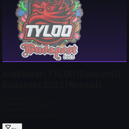
Aufkleber | TYLOO (Gestickt) |
Budapest 2025 (Normal)
Steam-Preis
$ 0.00
Gesamtanzahl auf Lager
709
Steam-Preis
$ 0.00
Gesamtanzahl auf Lager
709
$ 0,16