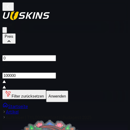
Filter
Preis
Von
$
Zu
$
Filter zurücksetzen
Anwenden
Startseite
Artikel
Aufkleber | TYLOO (Gestickt) | Budapest 2025