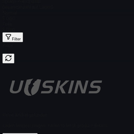
Steam-Preis
$ 0.00
Gesamtanzahl auf Lager
0
Normal
$ 0.00
Folie
$ 0.00
Filter
Price
Keine Artikel gefunden
Laden fehlgeschlagen
:
Failed to fetch product details