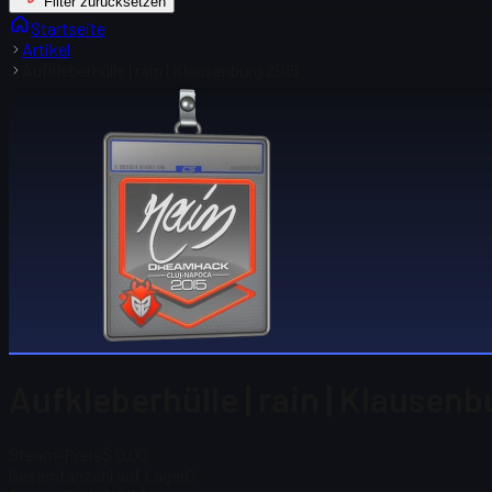
Filter zurücksetzen
Startseite
Artikel
Aufkleberhülle | rain | Klausenburg 2015
Aufkleberhülle | rain | Klausen
Steam-Preis
$ 0.00
Gesamtanzahl auf Lager
0