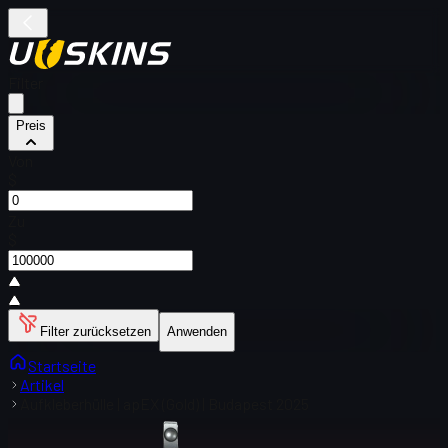
Filter
Preis
Von
$
Zu
$
Filter zurücksetzen
Anwenden
Startseite
Artikel
Aufkleberhülle | apEX (Gold) | Budapest 2025