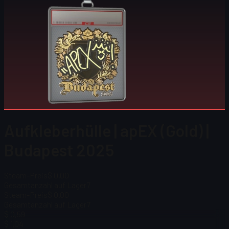
Aufkleberhülle | apEX (Gold) |
Budapest 2025
Steam-Preis
$ 0.00
Gesamtanzahl auf Lager
7
Steam-Preis
$ 0.00
Gesamtanzahl auf Lager
7
$ 0,59
$ 1,04