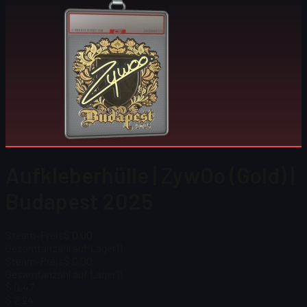
Aufkleberhülle | ZywOo (Gold) |
Budapest 2025
Steam-Preis
$ 0.00
Gesamtanzahl auf Lager
11
Steam-Preis
$ 0.00
Gesamtanzahl auf Lager
11
$ 0,47
$ 2,24