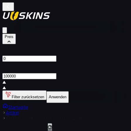
Filter
Preis
Von
$
Zu
$
Filter zurücksetzen
Anwenden
Startseite
Artikel
Aufkleberhülle | ZywOo (Gold) | Budapest 2025