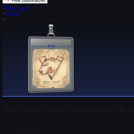
Filter zurücksetzen
Startseite
Artikel
Aufkleberhülle | Virtus.pro | Austin 2025
Aufkleberhülle | Virtus.pro | Au
Steam-Preis
$ 0.00
Gesamtanzahl auf Lager
1