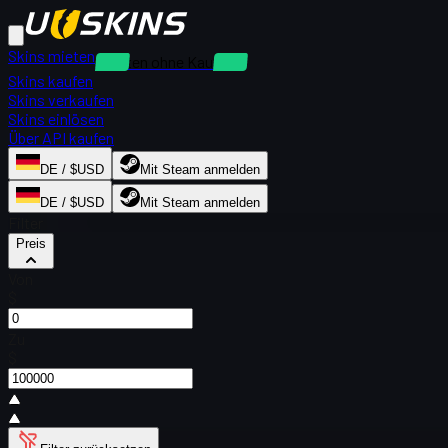
Skins mieten
Mieten ohne Kaution
Skins kaufen
Skins verkaufen
Skins einlösen
Über API kaufen
DE / $USD
Mit Steam anmelden
DE / $USD
Mit Steam anmelden
Filter
Preis
Von
$
Zu
$