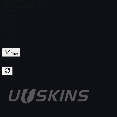
Steam-Preis
$ 0.00
Gesamtanzahl auf Lager
1
Normal
$ 13,19
Holo
$ 8,35
Folie
$ 1,63
Gold
$ 0.00
Filter
Price