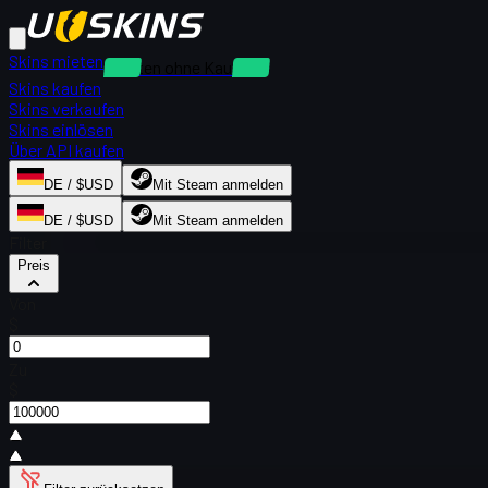
Skins mieten
Mieten ohne Kaution
Skins kaufen
Skins verkaufen
Skins einlösen
Über API kaufen
DE / $USD
Mit Steam anmelden
DE / $USD
Mit Steam anmelden
Filter
Preis
Von
$
Zu
$