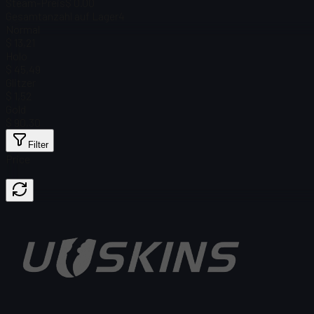
Steam-Preis
$ 0.00
Gesamtanzahl auf Lager
4
Normal
$ 13,21
Holo
$ 45,49
Glitzer
$ 1,52
Gold
$ 90,30
Filter
Price