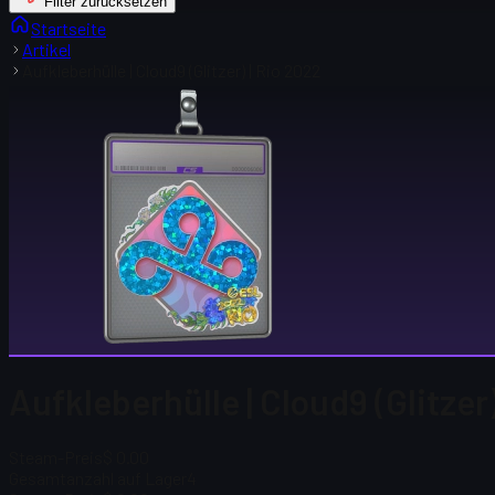
Filter zurücksetzen
Startseite
Artikel
Aufkleberhülle | Cloud9 (Glitzer) | Rio 2022
Aufkleberhülle | Cloud9 (Glitzer
Steam-Preis
$ 0.00
Gesamtanzahl auf Lager
4