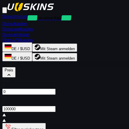
Skins mieten
Mieten ohne Kaution
Skins kaufen
Skins verkaufen
Skins einlösen
Über API kaufen
DE / $USD
Mit Steam anmelden
DE / $USD
Mit Steam anmelden
Filter
Preis
Von
$
Zu
$