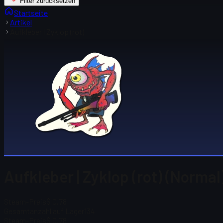
Filter zurücksetzen
Startseite
Artikel
Aufkleber | Zyklop (rot)
Aufkleber | Zyklop (rot) (Normal
Steam-Preis
$ 0,78
Gesamtanzahl auf Lager
134
Steam-Preis
$ 0,78