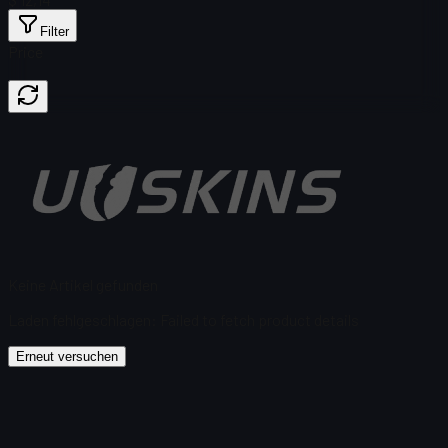
Filter
Price
Keine Artikel gefunden
Laden fehlgeschlagen
:
Failed to fetch product details
Erneut versuchen