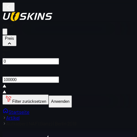
Filter
Preis
Von
$
Zu
$
Filter zurücksetzen
Anwenden
Startseite
Artikel
Aufkleber | NAF (Glanz) | Berlin 2019