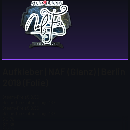
Aufkleber | NAF (Glanz) | Berlin
2019 (Folie)
Steam-Preis
$ 0,50
Gesamtanzahl auf Lager
167
Steam-Preis
$ 0,50
Gesamtanzahl auf Lager
167
$ 0,76
$ 0,38
$ 12,14