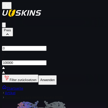
Filter
Preis
Von
$
Zu
$
Filter zurücksetzen
Anwenden
Startseite
Artikel
Aufkleber | Liazz (Holo) | Austin 2025