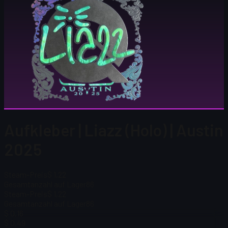
Aufkleber | Liazz (Holo) | Austin
2025
Steam-Preis
$ 1,22
Gesamtanzahl auf Lager
86
Steam-Preis
$ 1,22
Gesamtanzahl auf Lager
86
$ 0,16
$ 0,49