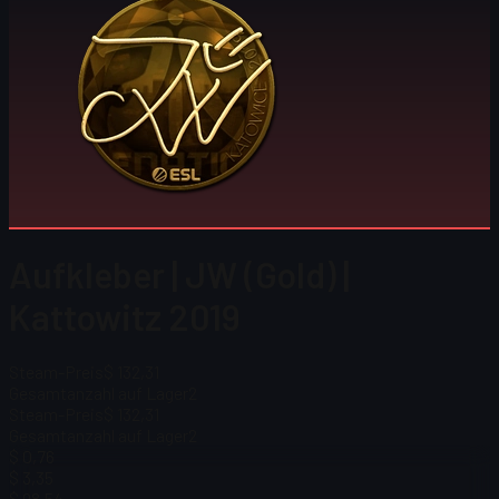
Aufkleber | JW (Gold) |
Kattowitz 2019
Steam-Preis
$ 132,31
Gesamtanzahl auf Lager
2
Steam-Preis
$ 132,31
Gesamtanzahl auf Lager
2
$ 0,76
$ 3,35
$ 98,54