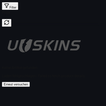
Filter
Price
Keine Artikel gefunden
Laden fehlgeschlagen
:
Failed to fetch product details
Erneut versuchen