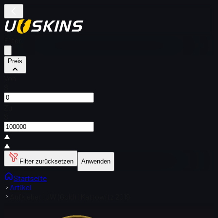
Filter
Preis
Von
$
Zu
$
Filter zurücksetzen
Anwenden
Startseite
Artikel
Aufkleber | JW (Gold) | Kattowitz 2019