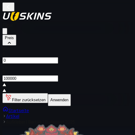
Filter
Preis
Von
$
Zu
$
Filter zurücksetzen
Anwenden
Startseite
Artikel
Aufkleber | Bart4k | Budapest 2025