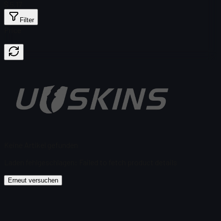
$ 5,17
Filter
Price
Keine Artikel gefunden
Laden fehlgeschlagen
:
Failed to fetch product details
Erneut versuchen