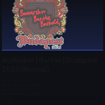
Aufkleber | Bart4k | Budapest
2025 (Normal)
Steam-Preis
$ 0.00
Gesamtanzahl auf Lager
0
Steam-Preis
$ 0.00
Gesamtanzahl auf Lager
0
$ 0.00
$ 0,29