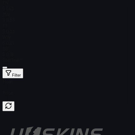
FN
$ 1,43
MW
$ 0,53
FT
$ 0,23
WW
$ 0,21
BS
$ 0,16
StatTrak™
Filter
Float
Price