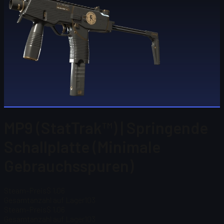
MP9 (StatTrak™) | Springende
Schallplatte (Minimale
Gebrauchsspuren)
Steam-Preis
$ 1,06
Gesamtanzahl auf Lager
103
Steam-Preis
$ 1,06
Gesamtanzahl auf Lager
103