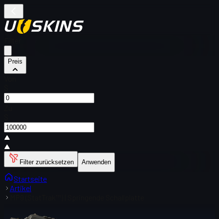
Filter
Preis
Von
$
Zu
$
Filter zurücksetzen
Anwenden
Startseite
Artikel
MP9 (StatTrak™) | Springende Schallplatte