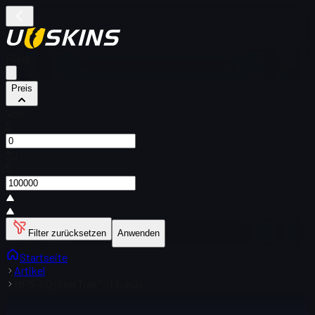
Filter
Preis
Von
$
Zu
$
Filter zurücksetzen
Anwenden
Startseite
Artikel
MP5-SD (StatTrak™) | Fokus