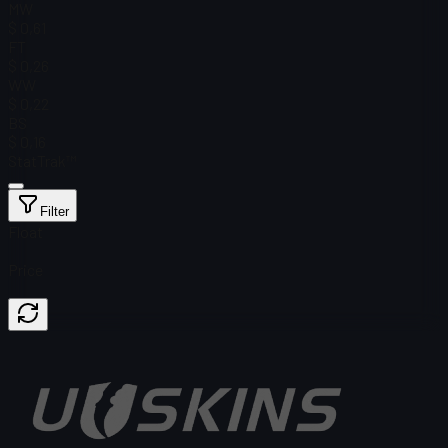
MW
$ 0,61
FT
$ 0,26
WW
$ 0,22
BS
$ 0,16
StatTrak™
Filter
Float
Price