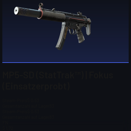
MP5-SD (StatTrak™) | Fokus
(Einsatzerprobt)
Steam-Preis
$ 0,53
Gesamtanzahl auf Lager
83
Steam-Preis
$ 0,53
Gesamtanzahl auf Lager
83
FN
$ 1,72