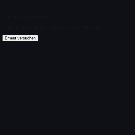
Keine Artikel gefunden
Laden fehlgeschlagen
:
Failed to fetch product details
Erneut versuchen