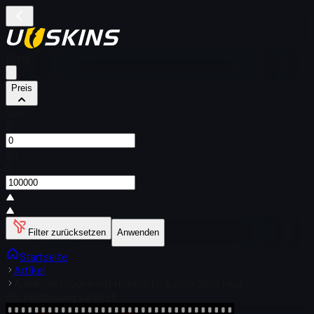
Filter
Preis
Von
$
Zu
$
Filter zurücksetzen
Anwenden
Startseite
Artikel
Anhänger (Souvenir) | Highlight – Austin 2025 | nqz –
Rückeroberung vereitelt