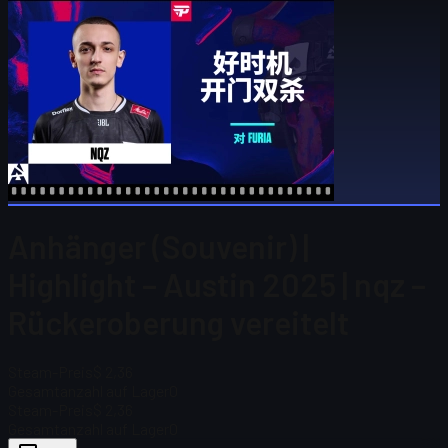
Anhänger (Souvenir) |
Highlight – Austin 2025 | nqz –
Rückeroberung vereitelt
Steam-Preis
$ 2,36
Gesamtanzahl auf Lager
0
Steam-Preis
$ 2,36
Gesamtanzahl auf Lager
0