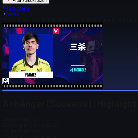
Filter zurücksetzen
Startseite
Artikel
Anhänger (Souvenir) | Highlight – Austin 2025 | flameZ – Dreifach
Anhänger (Souvenir) | Highlight
Steam-Preis
$ 0,41
Gesamtanzahl auf Lager
22
Steam-Preis
$ 0,41
Gesamtanzahl auf Lager
22