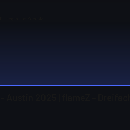
-Kill gegen The MongolZ
 – Austin 2025 | flameZ – Dreifa