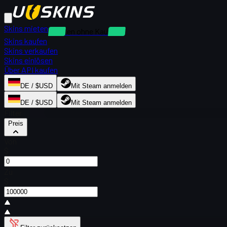
Skins mieten
Mieten ohne Kaution
Skins kaufen
Skins verkaufen
Skins einlösen
Über API kaufen
DE / $USD
Mit Steam anmelden
DE / $USD
Mit Steam anmelden
Filter
Preis
Von
$
Zu
$