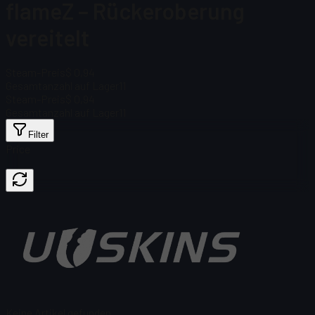
flameZ – Rückeroberung
vereitelt
Steam-Preis
$ 0,94
Gesamtanzahl auf Lager
11
Steam-Preis
$ 0,94
Gesamtanzahl auf Lager
11
Filter
Price
Keine Artikel gefunden