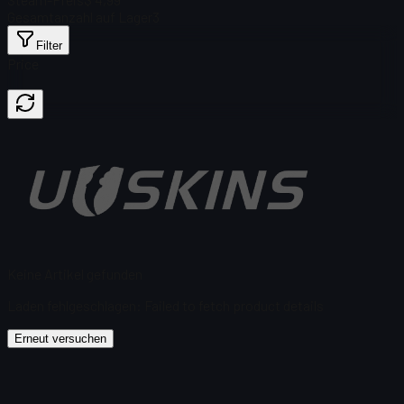
Gesamtanzahl auf Lager
3
Filter
Price
Keine Artikel gefunden
Laden fehlgeschlagen
:
Failed to fetch product details
Erneut versuchen