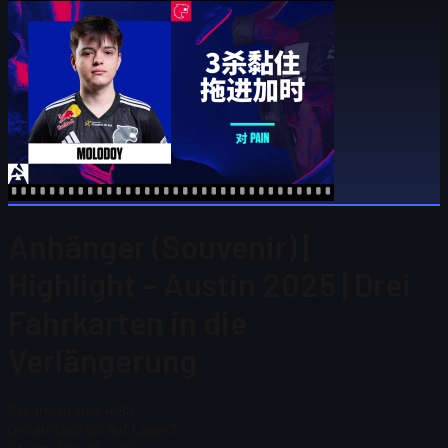
Anhänger (Souvenir) |
Highlight – Austin 2025 | Drei
Fahrkarten in die
Verlängerung
Steam-Preis
$ 4,99
Gesamtanzahl auf Lager
3
Steam-Preis
$ 4,99