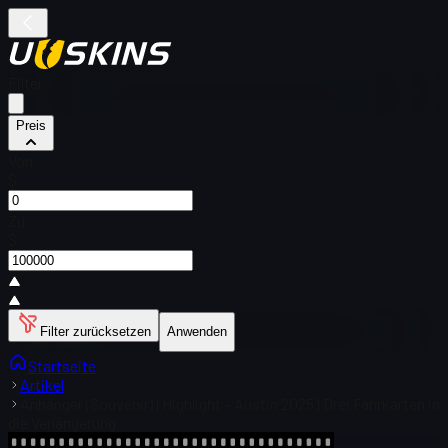
Filter
Preis
Von
$
Zu
$
Filter zurücksetzen
Anwenden
Startseite
Artikel
Anhänger (Souvenir) | Highlight – Austin 2025 | Drei Fahrkarten in
die Verlängerung