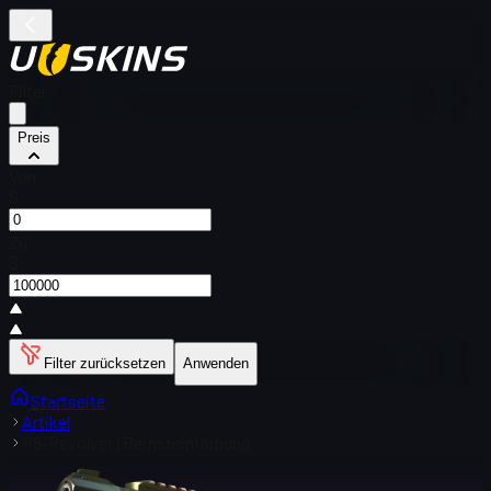
Filter
Preis
Von
$
Zu
$
Filter zurücksetzen
Anwenden
Startseite
Artikel
R8-Revolver | Bernsteinfärbung