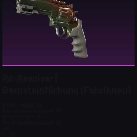
R8-Revolver |
Bernsteinfärbung (Fabrikneu)
Steam-Preis
$ 2,32
Gesamtanzahl auf Lager
2,156
Steam-Preis
$ 2,32
Gesamtanzahl auf Lager
2,156
FN
$ 6,59