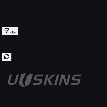
MW
$ 1,27
FT
$ 1,14
WW
$ 2,94
Filter
Float
Price
Keine Artikel gefunden