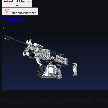
Artikel mit Charms
Filter zurücksetzen
Startseite
Artikel
Negev | Blendung
Negev | Blendung (Minimale Ge