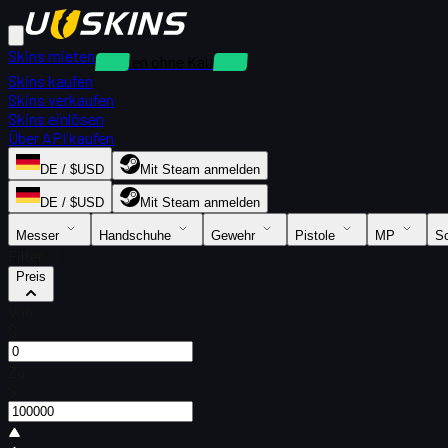
Skins mieten
Mieten ohne Kaution
Skins kaufen
Skins verkaufen
Skins einlösen
Über API kaufen
DE / $USD
Mit Steam anmelden
DE / $USD
Mit Steam anmelden
Messer
Handschuhe
Gewehr
Pistole
MP
Sc
Filter
Preis
Von
$
Zu
$