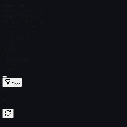
Steam-Preis
$ 1,08
Gesamtanzahl auf Lager
113
Steam-Preis
$ 1,08
Gesamtanzahl auf Lager
113
Minimale Gebrauchsspuren
$ 1,42
Einsatzerprobt
$ 0,29
Abgenutzt
$ 0,35
Kampfspuren
$ 0,24
StatTrak™
Filter
Float
Price