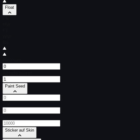
Float
FN
MW
FT
WW
BS
Minimum
Älteste zuerst
Paint Seed
Von
Zu
Sticker auf Skin