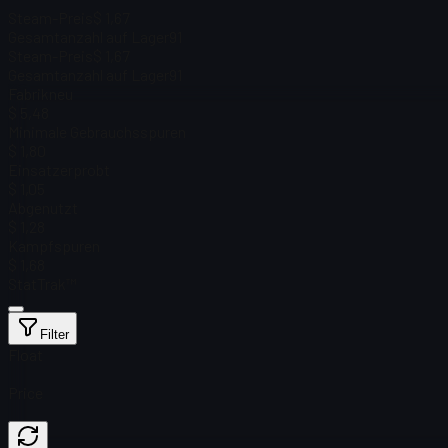
Steam-Preis
$ 1,67
Gesamtanzahl auf Lager
91
Steam-Preis
$ 1,67
Gesamtanzahl auf Lager
91
Fabrikneu
$ 5,48
Minimale Gebrauchsspuren
$ 1,80
Einsatzerprobt
$ 1,05
Abgenutzt
$ 1,28
Kampfspuren
$ 1,68
StatTrak™
Filter
Float
Price