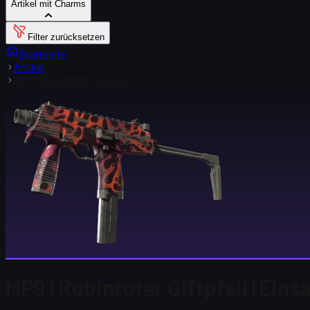
Artikel mit Charms
Filter zurücksetzen
Startseite
Artikel
MP9 | Rubinroter Giftpfeil
MP9 | Rubinroter Giftpfeil (Eins