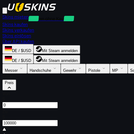
Skins mieten
Mieten ohne Kaution
Skins kaufen
Skins verkaufen
Skins einlösen
Über API kaufen
DE / $USD
Mit Steam anmelden
DE / $USD
Mit Steam anmelden
Messer
Handschuhe
Gewehr
Pistole
MP
Sc
Filter
Preis
Von
$
Zu
$