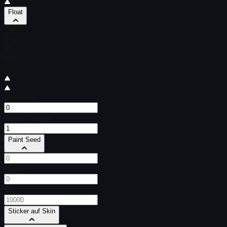
Float
FN
MW
FT
WW
BS
Minimum
Älteste zuerst
Paint Seed
Von
Zu
Sticker auf Skin