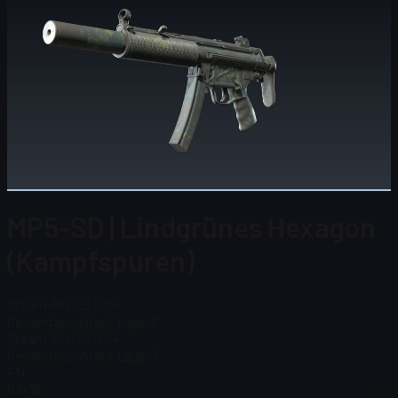
MP5-SD | Lindgrünes Hexagon
(Kampfspuren)
Steam-Preis
$ 0,04
Gesamtanzahl auf Lager
3
Steam-Preis
$ 0,04
Gesamtanzahl auf Lager
3
FN
$ 0,16