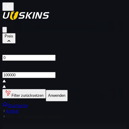
Filter
Preis
Von
$
Zu
$
Filter zurücksetzen
Anwenden
Startseite
Artikel
MP5-SD | Lindgrünes Hexagon