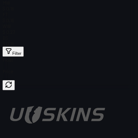
MW
$ 0,16
FT
$ 0,16
WW
$ 0,27
BS
$ 0,16
Filter
Float
Price