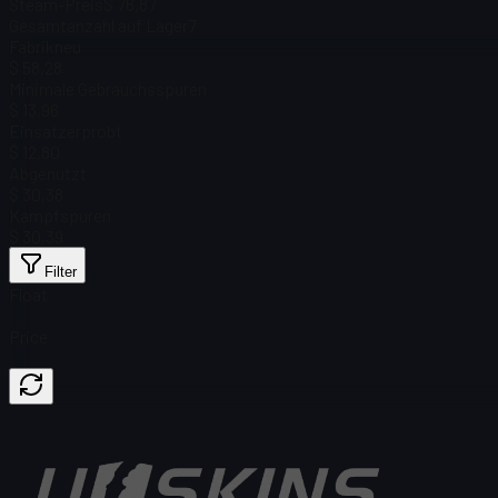
Steam-Preis
$ 76,87
Gesamtanzahl auf Lager
7
Fabrikneu
$ 58,28
Minimale Gebrauchsspuren
$ 13,96
Einsatzerprobt
$ 12,80
Abgenutzt
$ 30,38
Kampfspuren
$ 30,39
Filter
Float
Price