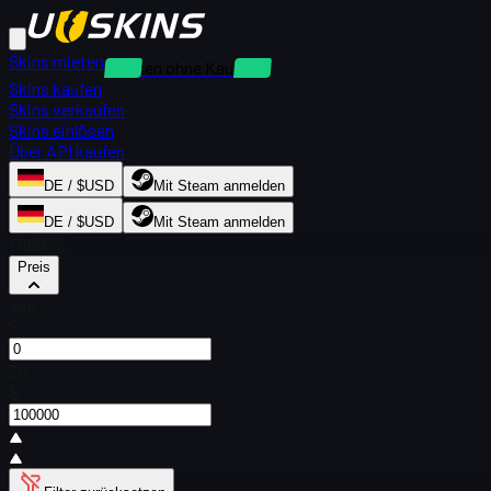
Skins mieten
Mieten ohne Kaution
Skins kaufen
Skins verkaufen
Skins einlösen
Über API kaufen
DE / $USD
Mit Steam anmelden
DE / $USD
Mit Steam anmelden
Filter
Preis
Von
$
Zu
$