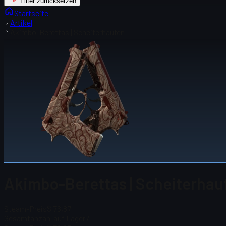
Filter zurücksetzen
Startseite
Artikel
Akimbo-Berettas | Scheiterhaufen
Akimbo-Berettas | Scheiterhau
Steam-Preis
$ 76,87
Gesamtanzahl auf Lager
7