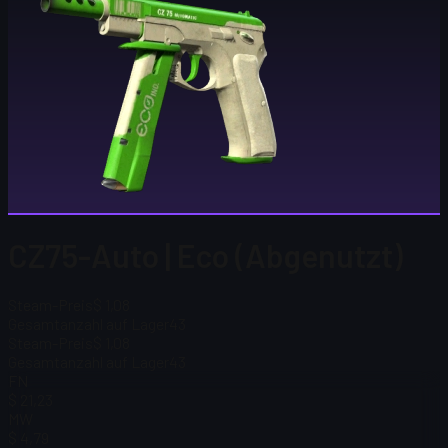
CZ75-Auto | Eco (Abgenutzt)
Steam-Preis
$ 1,08
Gesamtanzahl auf Lager
43
Steam-Preis
$ 1,08
Gesamtanzahl auf Lager
43
FN
$ 21,23
MW
$ 4,79