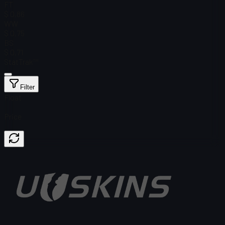
FT
$ 0,86
WW
$ 0,75
BS
$ 0,71
StatTrak™
Filter
Float
Price