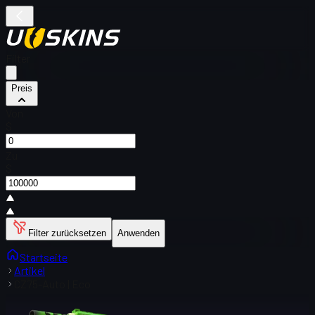
Filter
Preis
Von
$
Zu
$
Filter zurücksetzen
Anwenden
Startseite
Artikel
CZ75-Auto | Eco