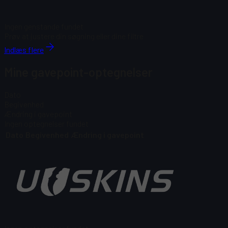
Ingen genstande fundet
Prøv at justere din søgning eller dine filtre
Indlæs flere
Mine gavepoint-optegnelser
Dato
Begivenhed
Ændring i gavepoint
Ingen optegnelser fundet
Dato
Begivenhed
Ændring i gavepoint