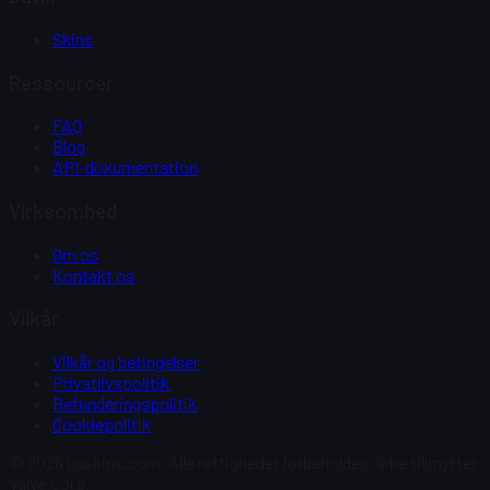
Skins
Ressourcer
FAQ
Blog
API-dokumentation
Virksomhed
Om os
Kontakt os
Vilkår
Vilkår og betingelser
Privatlivspolitik
Refunderingspolitik
Cookiepolitik
© 2026 uuskins.com. Alle rettigheder forbeholdes. Ikke tilknyttet
Valve Corp.