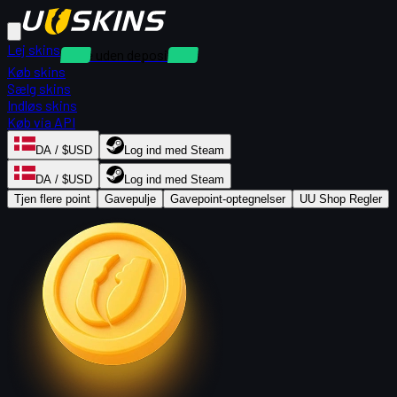
Lej skins
Leje uden depositum
Køb skins
Sælg skins
Indløs skins
Køb via API
DA / $USD
Log ind med Steam
DA / $USD
Log ind med Steam
Tjen flere point
Gavepulje
Gavepoint-optegnelser
UU Shop Regler