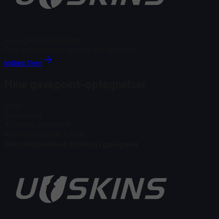
Ingen genstande fundet
Prøv at justere din søgning eller dine filtre
Indlæs flere
Mine gavepoint-optegnelser
Dato
Begivenhed
Ændring i gavepoint
Ingen optegnelser fundet
Dato
Begivenhed
Ændring i gavepoint