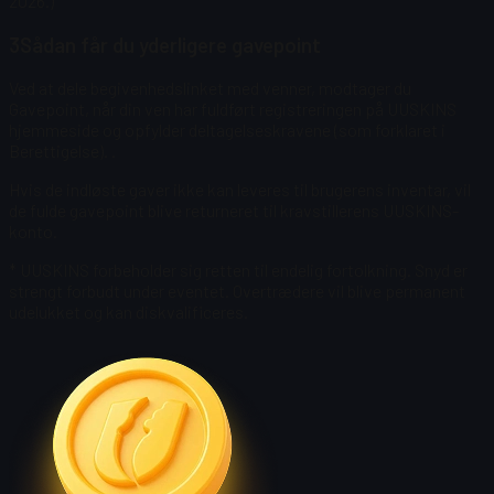
2026.)
3
Sådan får du yderligere gavepoint
Ved at dele begivenhedslinket med venner, modtager du
Gavepoint, når din ven har fuldført registreringen på UUSKINS
hjemmeside og opfylder deltagelseskravene (som forklaret i
Berettigelse).
.
Hvis de indløste gaver ikke kan leveres til brugerens inventar, vil
de fulde gavepoint blive returneret til kravstillerens UUSKINS-
konto.
* UUSKINS forbeholder sig retten til endelig fortolkning. Snyd er
strengt forbudt under eventet. Overtrædere vil blive permanent
udelukket og kan diskvalificeres.