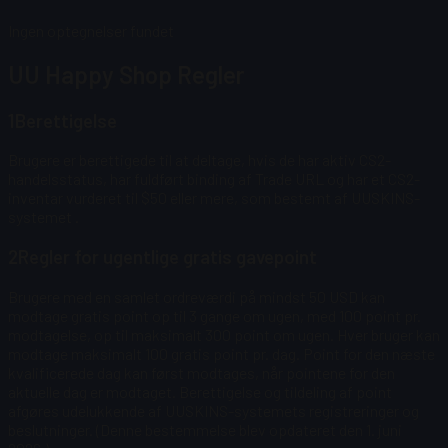
Ingen optegnelser fundet
UU Happy Shop Regler
1
Berettigelse
Brugere er berettigede til at deltage, hvis de har aktiv CS2-
handelsstatus, har fuldført binding af Trade URL og har et CS2-
inventar vurderet til $50 eller mere, som bestemt af UUSKINS-
systemet
.
2
Regler for ugentlige gratis gavepoint
Brugere med en samlet ordreværdi på mindst 50 USD kan
modtage gratis point op til 3 gange om ugen, med 100 point pr.
modtagelse, op til maksimalt 300 point om ugen.
Hver bruger kan
modtage maksimalt 100 gratis point pr. dag. Point for den næste
kvalificerede dag kan først modtages, når pointene for den
aktuelle dag er modtaget. Berettigelse og tildeling af point
afgøres udelukkende af UUSKINS-systemets registreringer og
beslutninger. (Denne bestemmelse blev opdateret den 1. juni