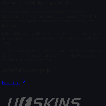
3
Sådan får du yderligere gavepoint
Ved at dele begivenhedslinket med venner, modtager du
Gavepoint, når din ven har fuldført registreringen på UUSKINS
hjemmeside og opfylder deltagelseskravene (som forklaret i
Berettigelse).
.
Hvis de indløste gaver ikke kan leveres til brugerens inventar, vil
de fulde gavepoint blive returneret til kravstillerens UUSKINS-
konto.
* UUSKINS forbeholder sig retten til endelig fortolkning. Snyd er
strengt forbudt under eventet. Overtrædere vil blive permanent
udelukket og kan diskvalificeres.
Anbefalet gavepulje
Indlæs flere