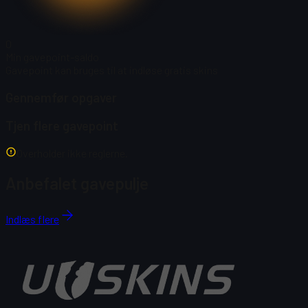
0
Min gavepoint-saldo
Gavepoint kan bruges til at indløse gratis skins
Gennemfør opgaver
Tjen flere gavepoint
Overholder ikke reglerne.
Anbefalet gavepulje
Indlæs flere