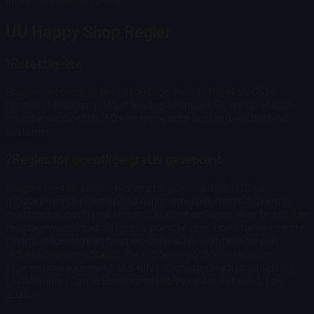
Ingen optegnelser fundet
UU Happy Shop Regler
1
Berettigelse
Brugere er berettigede til at deltage, hvis de har aktiv CS2-
handelsstatus, har fuldført binding af Trade URL og har et CS2-
inventar vurderet til $50 eller mere, som bestemt af UUSKINS-
systemet
.
2
Regler for ugentlige gratis gavepoint
Brugere med en samlet ordreværdi på mindst 50 USD kan
modtage gratis point op til 3 gange om ugen, med 100 point pr.
modtagelse, op til maksimalt 300 point om ugen.
Hver bruger kan
modtage maksimalt 100 gratis point pr. dag. Point for den næste
kvalificerede dag kan først modtages, når pointene for den
aktuelle dag er modtaget. Berettigelse og tildeling af point
afgøres udelukkende af UUSKINS-systemets registreringer og
beslutninger. (Denne bestemmelse blev opdateret den 1. juni
2026.)