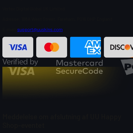
Vertex Digital Global UK Limited
Adresse: 188A West Street, Fareham, PO16 0HP England
E-mail:
support@uuskins.com
Meddelelse om afslutning af UU Happy
Shop-eventet