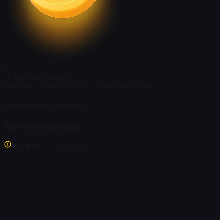
0
Min gavepoint-saldo
Gavepoint kan bruges til at indløse gratis skins
Gennemfør opgaver
Tjen flere gavepoint
Overholder ikke reglerne.