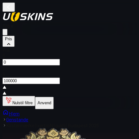
Filtre
Pris
Fra
$
Til
$
Nulstil filtre
Anvend
Hjem
Genstande
Klistermærke | xertioN (guld) | Budapest 2025