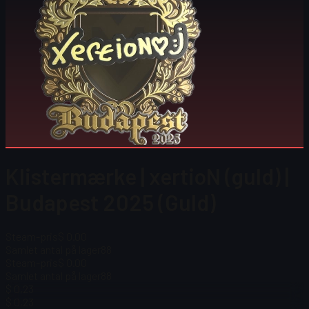
Klistermærke | xertioN (guld) |
Budapest 2025 (Guld)
Steam-pris
$ 0.00
Samlet antal på lager
88
Steam-pris
$ 0.00
Samlet antal på lager
88
$ 0,23
$ 0,23