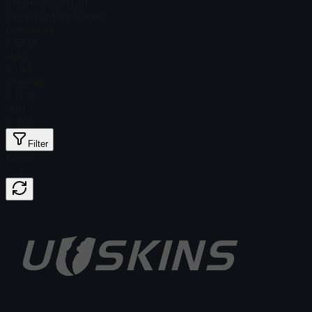
Steam-pris
$ 0.00
Samlet antal på lager
2
Almindelig
$ 53,19
Holo
$ 1,48
Glimmer
$ 13,19
Guld
$ 0.00
Filter
Price