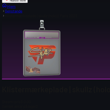
Nulstil filtre
Hjem
Genstande
Klistermærkeplade | skullz (holo) | Paris 2023
Klistermærkeplade | skullz (holo
Steam-pris
$ 0.00
Samlet antal på lager
2