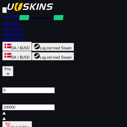
Lej skins
Leje uden depositum
Køb skins
Sælg skins
Indløs skins
Køb via API
DA / $USD
Log ind med Steam
DA / $USD
Log ind med Steam
Filtre
Pris
Fra
$
Til
$