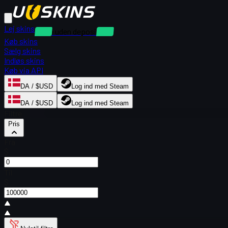
Lej skins
Leje uden depositum
Køb skins
Sælg skins
Indløs skins
Køb via API
DA / $USD
Log ind med Steam
DA / $USD
Log ind med Steam
Filtre
Pris
Fra
$
Til
$