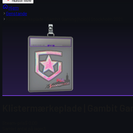
Nulstil filtre
Hjem
Genstande
Klistermærkeplade | Gambit Gaming (holo) | Stockholm 2021
Klistermærkeplade | Gambit Gam
Steam-pris
$ 0.00
Samlet antal på lager
3