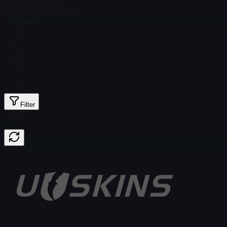
Steam-pris
$ 0.00
Samlet antal på lager
3
Almindelig
$ 13,06
Holo
$ 15,05
Folie
$ 7,51
Guld
$ 0.00
Filter
Price