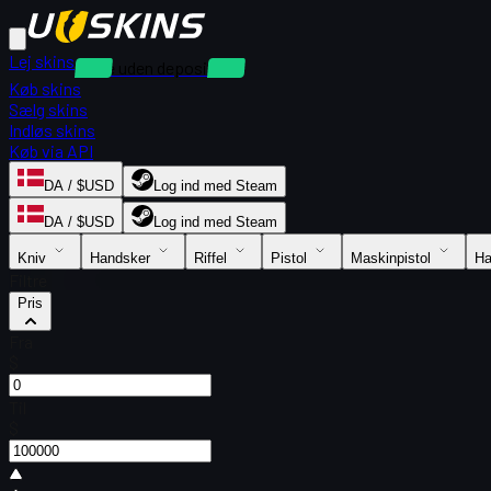
Lej skins
Leje uden depositum
Køb skins
Sælg skins
Indløs skins
Køb via API
DA / $USD
Log ind med Steam
DA / $USD
Log ind med Steam
Kniv
Handsker
Riffel
Pistol
Maskinpistol
Ha
Filtre
Pris
Fra
$
Til
$