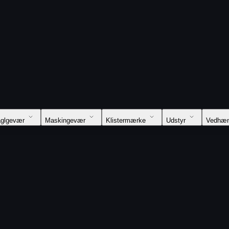
glgevær
Maskingevær
Klistermærke
Udstyr
Vedhæ