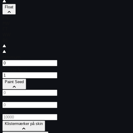
Float
FN
MW
FT
WW
BS
Minimum
Ældste først
Paint Seed
Fra
Til
Klistermærker på skin