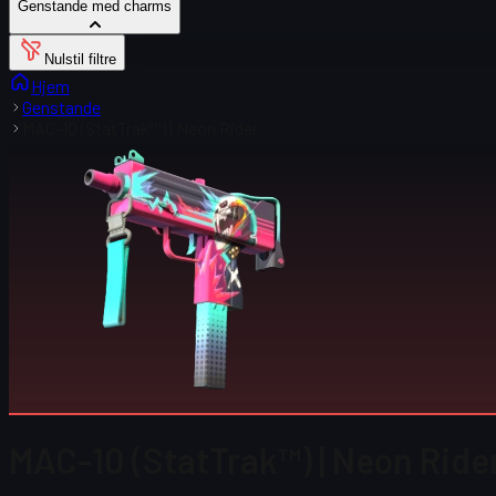
Genstande med charms
Nulstil filtre
Hjem
Genstande
MAC-10 (StatTrak™) | Neon Rider
MAC-10 (StatTrak™) | Neon Rider 