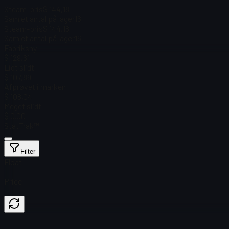
Steam-pris
$ 144,18
Samlet antal på lager
16
Steam-pris
$ 144,18
Samlet antal på lager
16
Fabriksny
$ 129,61
Lidt slidt
$ 107,89
Afprøvet i marken
$ 108,04
Meget slidt
$ 0.00
StatTrak™
Filter
Float
Price