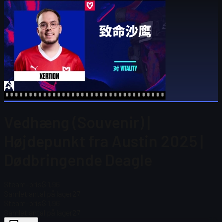
Vedhæng (Souvenir) |
Højdepunkt fra Austin 2025 |
Dødbringende Deagle
Steam-pris
$ 1,96
Samlet antal på lager
27
Steam-pris
$ 1,96
Samlet antal på lager
27