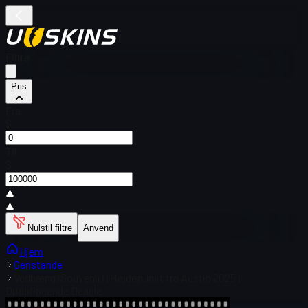
Filtre
Pris
Fra
$
Til
$
Nulstil filtre
Anvend
Hjem
Genstande
Vedhæng (Souvenir) | Højdepunkt fra Austin 2025 |
Dødbringende Deagle